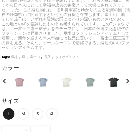
じ、物事が生成発展する様子を表しています。これらの縁起物は、古
くから日本人にとって幸福や成功の象徴として大切にされてきまし
た。 また、この縁起物には、徳川将軍家とゆかりのある駿河の国（現
在の静岡県）に関連するという別の解釈も存在します。富士山、鷹、
そして茄子は、いずれも駿河の国にゆかりの深いものとされており、
この地との縁を強調したものとも考えられています。 このTシャツで
は、「一富士二鷹三茄子」をモチーフにし、日本の伝統文化を現代の
ファッションに昇華させました。夏場はファッションアイテムとして
着用し、新年を迎える年末年始には枕元に置いて、一富士二鷹三茄子
の夢を見る。そんな、オールシーズンで活躍できる、縁起のいいファ
ッションアイテムです。
,
,
,
,
Tags:
縁起
鷹
富士山
茄子
タイポグラフィ
カラー
サイズ