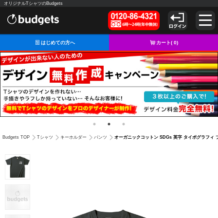
オリジナルTシャツのBudgets
はじめての方へ
カート(
0
)
オーガニックコットン SDGs 英字 タイポグラフィ 
Budgets TOP
Tシャツ
キーホルダー
パンツ