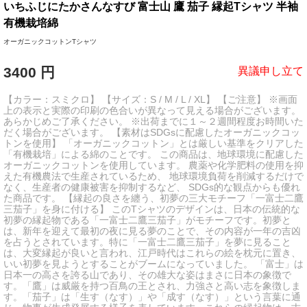
いちふじにたかさんなすび 富士山 鷹 茄子 縁起Tシャツ 半袖
有機栽培綿
オーガニックコットンTシャツ
3400
円
異議申し立て
【カラー：スミクロ】 【サイズ：S / M / L / XL】 【ご注意】 ※画面
上の表示と実際の印刷の色合いが異なって見える場合がございます。
あらかじめご了承ください。 ※出荷までに１～２週間程度お時間いた
だく場合がございます。 【素材はSDGsに配慮したオーガニックコッ
トンを使用】 「オーガニックコットン」とは厳しい基準をクリアした
「有機栽培」による綿のことです。 この商品は、地球環境に配慮した
オーガニックコットンを使用しています。 農薬や化学肥料の使用を抑
えた有機農法で生産されているため、 地球環境負荷を削減するだけで
なく、生産者の健康被害を抑制するなど、 SDGs的な観点からも優れ
た商品です。 【縁起の良さを纏う、初夢の三大モチーフ「一富士二鷹
三茄子」を身に付ける】 このTシャツのデザインは、日本の伝統的な
初夢の縁起物である「一富士二鷹三茄子」がモチーフです。初夢と
は、新年を迎えて最初の夜に見る夢のことで、その内容が一年の吉凶
を占うとされています。特に「一富士二鷹三茄子」を夢に見ること
は、大変縁起が良いと言われ、江戸時代はこれらの絵を枕元に置き、
いい初夢を見ようとすることがブームになっていました。 「富士」は
日本一の高さを誇る山であり、その雄大な姿はまさに日本の象徴で
す。「鷹」は威厳を持つ百鳥の王とされ、力強さと高い志を象徴しま
す。「茄子」は「生す（なす）」や「成す（なす）」という言葉に通