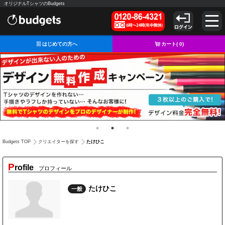
オリジナルTシャツのBudgets
はじめての方へ
カート(
0
)
たけひこ
Budgets TOP
クリエイターを探す
P
rofile
プロフィール
たけひこ
一般