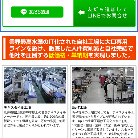
テキスタイル工場
Up-T工場
丸井織物は創業80年以上の老舗テキスタイル
Up-T専用の工場に関しても、テキスタイル工
メーカーです。国内最大級、約1,200台の最
場で培われた丸井イズムが継承されていま
新鋭ジェット織機を完備。万全の品質／納期
す。Up-Tの生産工場は工房化されており、
管理のもと製品づくりが行われています。
5S(整理・整頓・清掃・清潔・躾)を徹底した
クリーンな環境で製造しています。スタッフ
はすべて自社工場社員で、定期的な技術チェ