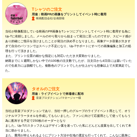
Tシャツのご注文
用途：映画PRの画像をプリントしてイベント時に着用
映画配信会社/企画部様
当社が映像配信している映画のPR画像をTシャツにプリントしてイベント時に着用する為に
Up-Tに依頼しました。メールのやり取りから始まって発注に至ったのですが、スピード感が
あり的確にご指示を頂けましたことが発注の決め手となりました。画像データ容量が大きす
ぎて自分のパソコンではスペック不足になり、Up-Tサポートにすべての画像編集と加工の処
理を行って頂きました。
また、プリント位置の細かな指定にも対応いただき大変助かりました。
納期までに１週間しかない中での100枚の注文数でしたが、注文日から4日目には届いていた
ので生産力には脱帽でした。複数色のプリントでしたが仕上がりも想像以上で大変満足でし
た。
タオルのご注文
用途：ライブイベントで来場者に配布
音楽プロダクション/マネージャー様
当社は音楽プロダクションであり、当社一押しのグループのライブイベント用として、オリ
ジナルマフラータオルを作成してもらいました。ファンに向けて応援用として使ってもらう
為に配布する予定で250枚のオーダーとなり
ました。Up-Tのスタッフさんはデザイン案を迷っていた私にどんどん提案を出してくれて本
当に助かりました。
また、費用が抑えられるようにプリント方法や生地の選定も行ってくれて、こんなに親身に