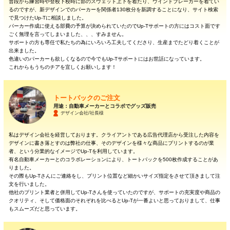
普段から練習時や登校下校時に部のスウェット上下を着たり、ウインドブレーカーを着てい
るのですが、新デザインでのパーカーを関係者130枚分を新調することになり、サイト検索
で見つけたUp-Tに相談しました。
パーカー作成に使える部費の予算が決められていたのでUp-Tサポートの方にはコスト面です
ごく無理を言ってしまいました、、、すみません。
サポートの方も専任で私たちの為にいろいろ工夫してくださり、生産までたどり着くことが
出来ました。
色違いのパーカーも欲しくなるので今でもUp-Tサポートにはお世話になっています。
これからもうちのチアを宜しくお願いします！
トートバックのご注文
用途：自動車メーカーとコラボでグッズ販売
デザイン会社/社長様
私はデザイン会社を経営しております。クライアントである広告代理店から受注した内容を
デザインに書き落とすのは弊社の仕事、そのデザインを様々な商品にプリントするのが業
者、という分業的なイメージでUp-Tを利用しています。
有名自動車メーカーとのコラボレーションにより、トートバックを500枚作成することがあ
りました。
その際もUp-Tさんにご連絡をし、プリント位置など細かいサイズ指定をさせて頂きまして注
文を行いました。
他社のプリント業者と併用してUp-Tさんを使っていたのですが、サポートの充実度や商品の
クオリティ、そして価格面のそれぞれを比べるとUp-Tが一番よいと思っておりまして、仕事
もスムーズだと思っています。