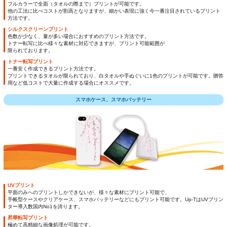
フルカラーで全面（タオルの際まで）プリントが可能です。
他の工法に比べコストが割高となりますが、細かい表現に強く今一番注目されているプリント
方法です。
シルクスクリーンプリント
色数が少なく、量が多い場合におすすめのプリント方法です。
トナー転写に比べ様々な素材に対応できますが、プリント可能範囲が
限られております。
トナー転写プリント
一番安く作成できるプリント方法です。
プリントできるタオルが限られており、白タオルや手ぬぐいに1色のプリントが可能です。贈答
用など低コストで大量に作成する場合にオススメです。
スマホケース、スマホバッテリー
UVプリント
平面のみへのプリントしかできないが、様々な素材にプリント可能で、
手帳型ケースやクリアケース、スマホバッテリーなどにもプリント可能です。Up-TはUVプリン
ター導入数国内No1を誇ります。
昇華転写プリント
極めて高精細な画像処理が可能です。