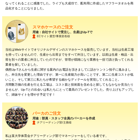
なってくれることに感激でした。ライブも大成功で、配布用に作成したマフラータオルを商
品化することになりました。
スマホケースのご注文
用途：自社サイトで受注し、生産はUp-Tで
ECサイト運営/事業部長様
当社はWebサイトでオリジナルデザインのスマホケースを販売しています。当社は生産工場
を持っていませんので、生産から出荷までをすべて外注しています。以前は生産・検品・出
荷を別々の業者に外注していたのですが、管理が煩雑になり業務を一括で請け負ってくれる
業者を探していました。
偶然Up-Tさんから生産に関する案内のお電話を頂きましてに話がトントン拍子に進みまし
た。外注先を変更した理由ですが、第一に生産能力が高いことです。第二に生産コストが低
いこと。そして第三に私たちが希望する細かなディテールを実現してくれること。
月間数万個の生産を行える工場は、コスト面と技術面を含めると探してもなかなか見当たり
ませんが、Up-Tとの出会いは私たちにとって最高のプレゼントでした。売り上げもアップし
て、姉妹サイトを増やす予定です！
パーカのご注文
用途：部員・スタッフ全員のパーカーを作成
チアリーディング部/主務様
私は某大学体育会チアリーディング部でマネージャーをしている者です。