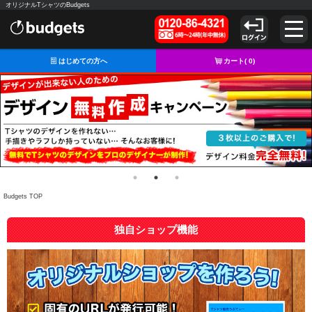
オリジナルTシャツのBudgets
はじめての方へ
カート(
0
)
Budgets TOP
独自ショップ機能