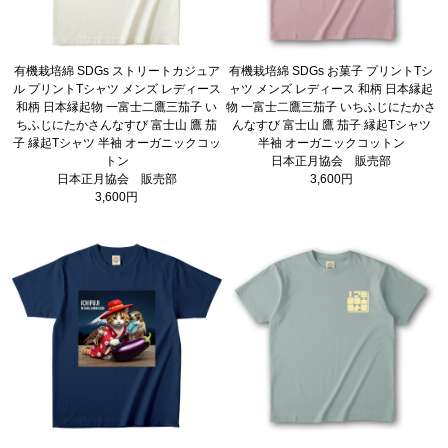
有機栽培綿 SDGs ストリートカジュア
有機栽培綿 SDGs お菓子 プリントTシ
ル プリントTシャツ メンズ レディース
ャツ メンズ レディース 和柄 日本縁起
和柄 日本縁起物 一富士二鷹三茄子 い
物 一富士二鷹三茄子 いちふじにたかさ
ちふじにたかさんなすび 富士山 鷹 茄
んなすび 富士山 鷹 茄子 縁起Tシャツ
子 縁起Tシャツ 半袖 オーガニックコッ
半袖 オーガニックコットン
トン
日本正月協会 販売部
日本正月協会 販売部
3,600円
3,600円