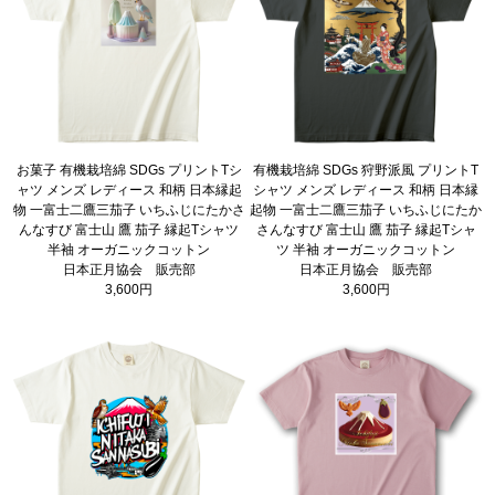
お菓子 有機栽培綿 SDGs プリントTシ
有機栽培綿 SDGs 狩野派風 プリントT
ャツ メンズ レディース 和柄 日本縁起
シャツ メンズ レディース 和柄 日本縁
物 一富士二鷹三茄子 いちふじにたかさ
起物 一富士二鷹三茄子 いちふじにたか
んなすび 富士山 鷹 茄子 縁起Tシャツ
さんなすび 富士山 鷹 茄子 縁起Tシャ
半袖 オーガニックコットン
ツ 半袖 オーガニックコットン
日本正月協会 販売部
日本正月協会 販売部
3,600円
3,600円