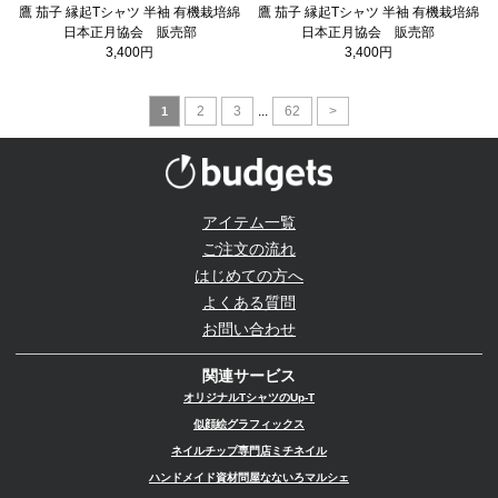
鷹 茄子 縁起Tシャツ 半袖 有機栽培綿
鷹 茄子 縁起Tシャツ 半袖 有機栽培綿
日本正月協会 販売部
日本正月協会 販売部
3,400円
3,400円
2
3
...
62
>
1
アイテム一覧
ご注文の流れ
はじめての方へ
よくある質問
お問い合わせ
関連サービス
オリジナルTシャツのUp-T
似顔絵グラフィックス
ネイルチップ専門店ミチネイル
ハンドメイド資材問屋なないろマルシェ