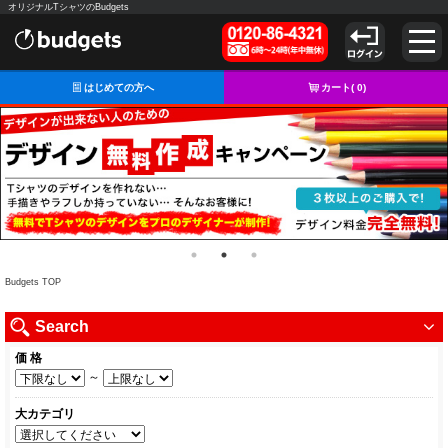
オリジナルTシャツのBudgets
はじめての方へ
カート(
0
)
Budgets TOP
Search
価 格
～
大カテゴリ